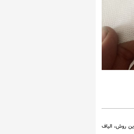
ی‌پروپیلن و فناوری Spunbond تولید می‌شود. در این روش، الیاف