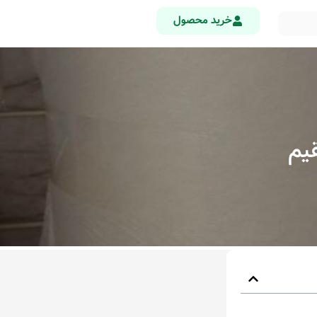
خرید محصول
یم